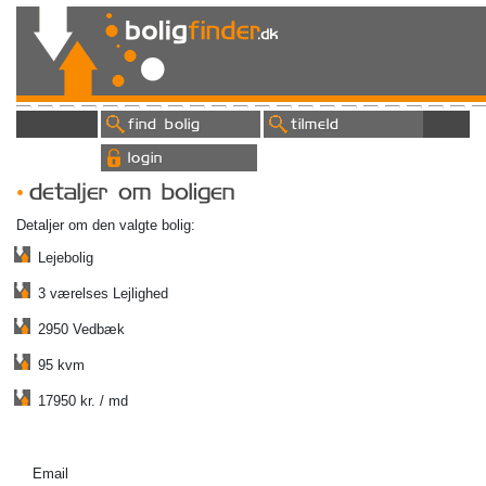
find bolig
tilmeld
login
detaljer om boligen
Detaljer om den valgte bolig:
Lejebolig
3 værelses Lejlighed
2950 Vedbæk
95 kvm
17950 kr. / md
Email