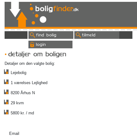
find bolig
tilmeld
login
detaljer om boligen
Detaljer om den valgte bolig:
Lejebolig
1 værelses Lejlighed
8200 Århus N
29 kvm
5800 kr. / md
Email