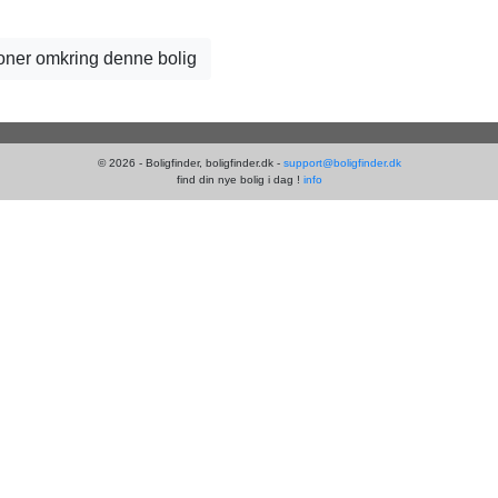
tioner omkring denne bolig
© 2026 - Boligfinder, boligfinder.dk -
support@boligfinder.dk
find din nye bolig i dag !
info