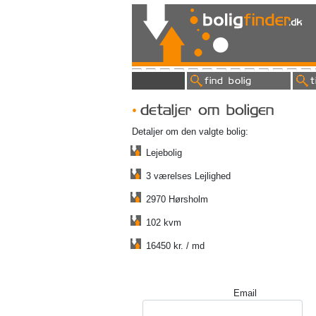
find bolig
t
detaljer om boligen
Detaljer om den valgte bolig:
Lejebolig
3 værelses Lejlighed
2970 Hørsholm
102 kvm
16450 kr. / md
Email