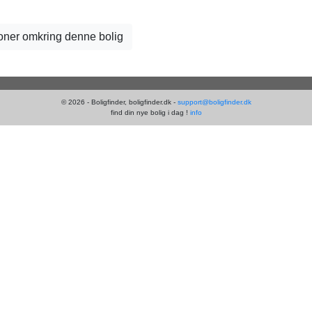
tioner omkring denne bolig
© 2026 - Boligfinder, boligfinder.dk -
support@boligfinder.dk
find din nye bolig i dag !
info