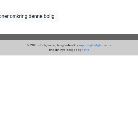
tioner omkring denne bolig
© 2026 - Boligfinder, boligfinder.dk -
support@boligfinder.dk
find din nye bolig i dag !
info